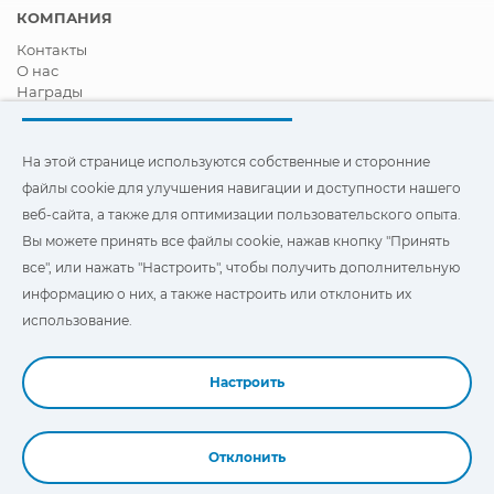
КОМПАНИЯ
Контакты
О нас
Награды
Сертификация
Корпоративная И Социальная Ответственность
Стать дистрибьютором
На этой странице используются собственные и сторонние
Новости
файлы cookie для улучшения навигации и доступности нашего
Видео
веб-сайта, а также для оптимизации пользовательского опыта.
FAQ - ЧАСТО ЗАДАВАЕМЫЕ ВОПРОСЫ
Вы можете принять все файлы cookie, нажав кнопку "Принять
Чтобы улучшить навигацию и доступ, а также
все", или нажать "Настроить", чтобы получить дополнительную
оптимизировать взаимодействие с пользователем, на этом
информацию о них, а также настроить или отклонить их
сайте используются наши собственные и сторонние файлы
"Cookies". Вы можете нажать на
"Настройки"
, чтобы получить
использование.
дополнительную информацию о них и настроить или
отказаться от их использования.
Настроить
Отклонить
Book a Demo