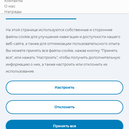
Контакты
О нас
Награды
Сертификация
Корпоративная И Социальная Ответственность
Стать дистрибьютором
На этой странице используются собственные и сторонние
Новости
файлы cookie для улучшения навигации и доступности нашего
Видео
веб-сайта, а также для оптимизации пользовательского опыта.
FAQ - ЧАСТО ЗАДАВАЕМЫЕ ВОПРОСЫ
Вы можете принять все файлы cookie, нажав кнопку "Принять
Чтобы улучшить навигацию и доступ, а также
все", или нажать "Настроить", чтобы получить дополнительную
оптимизировать взаимодействие с пользователем, на этом
информацию о них, а также настроить или отклонить их
сайте используются наши собственные и сторонние файлы
"Cookies". Вы можете нажать на
"Настройки"
, чтобы получить
использование.
дополнительную информацию о них и настроить или
отказаться от их использования.
Настроить
Отклонить
Book a Demo
Принять все