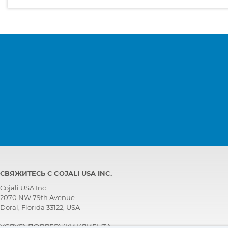
СВЯЖИТЕСЬ С COJALI USA INC.
Cojali USA Inc.
2070 NW 79th Avenue
Doral, Florida 33122, USA
УСЛУГА ПОДДЕРЖКИ КЛИЕНТА