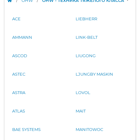
/
OHW
/
OHW - ТЕХНИКА ТЯЖЁЛОГО КЛАССА
ACE
LIEBHERR
AMMANN
LINK-BELT
ASCOD
LIUGONG
ASTEC
LJUNGBY MASKIN
ASTRA
LOVOL
ATLAS
MAIT
BAE SYSTEMS
MANITOWOC