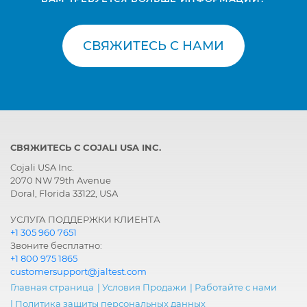
СВЯЖИТЕСЬ С НАМИ
СВЯЖИТЕСЬ С COJALI USA INC.
Cojali USA Inc.
2070 NW 79th Avenue
Doral, Florida 33122, USA
УСЛУГА ПОДДЕРЖКИ КЛИЕНТА
+1 305 960 7651
Звоните бесплатно:
+1 800 975 1865
customersupport@jaltest.com
Главная страница
|
Условия Продажи
|
Работайте с нами
|
Политика защиты персональных данных