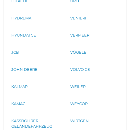
HITACHI
URO
HYDREMA
VENIERI
HYUNDAI CE
VERMEER
JCB
VÖGELE
JOHN DEERE
VOLVO CE
KALMAR
WEILER
KAMAG
WEYCOR
KÄSSBOHRER
WIRTGEN
GELÄNDEFAHRZEUG