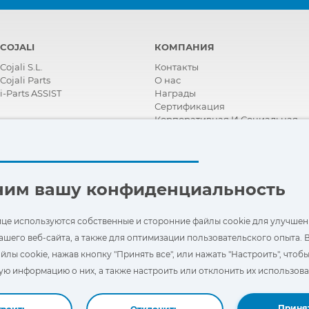
COJALI
КОМПАНИЯ
Cojali S.L.
Контакты
Cojali Parts
О нас
i-Parts ASSIST
Награды
Сертификация
Корпоративная И Социальная
Ответственность
Стать дистрибьютором
Новости
Видео
FAQ - ЧАСТО ЗАДАВАЕМЫЕ
ним вашу конфиденциальность
ВОПРОСЫ
ице используются собственные и сторонние файлы cookie для улучшен
ашего веб-сайта, а также для оптимизации пользовательского опыта. 
йлы cookie, нажав кнопку "Принять все", или нажать "Настроить", чтоб
ю информацию о них, а также настроить или отклонить их использова
Принят