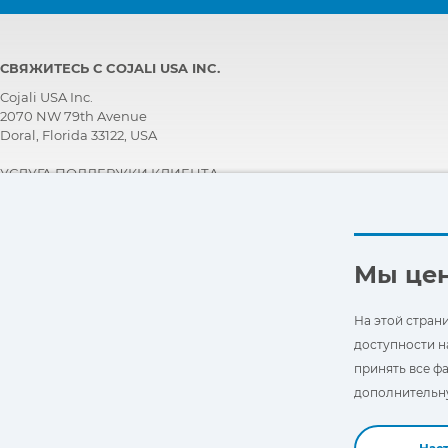
СВЯЖИТЕСЬ С COJALI USA INC.
Cojali USA Inc.
2070 NW 79th Avenue
Doral, Florida 33122, USA
УСЛУГА ПОДДЕРЖКИ КЛИЕНТА
+1 305 960 7651
Звоните бесплатно:
+1 800 975 1865
customersupport@jaltest.com
Мы це
Главная страница
|
Условия Продажи
|
Работайте с нами
|
Политика защиты персональных данных
На этой стран
|
Общие условия использования
доступности н
принять все фа
дополнительну