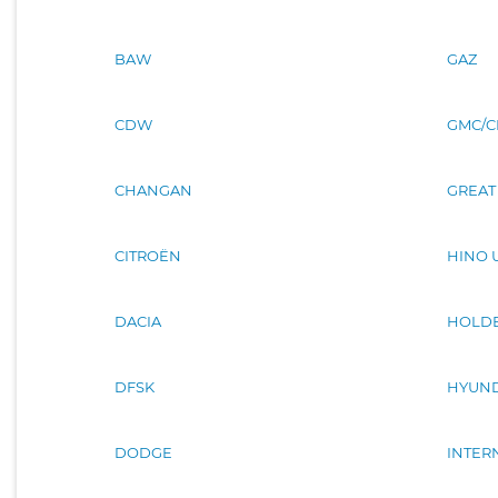
BAW
GAZ
CDW
GMC/C
CHANGAN
GREAT
CITROËN
HINO 
DACIA
HOLD
DFSK
HYUND
DODGE
INTER