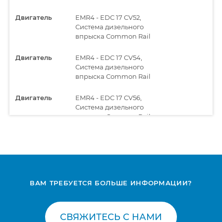
Двигатель
EMR4 - EDC 17 CV52,
Система дизельного
впрыска Common Rail
Двигатель
EMR4 - EDC 17 CV54,
Система дизельного
впрыска Common Rail
Двигатель
EMR4 - EDC 17 CV56,
Система дизельного
впрыска Common Rail
Модуль
BODAS RC Scan (CAN),
электроники
Сканирование систем
Модуль
BODAS RC Series
электроники
(RS232),
ВАМ ТРЕБУЕТСЯ БОЛЬШЕ ИНФОРМАЦИИ?
Программируемый
блок управления
-
СВЯЖИТЕСЬ С НАМИ