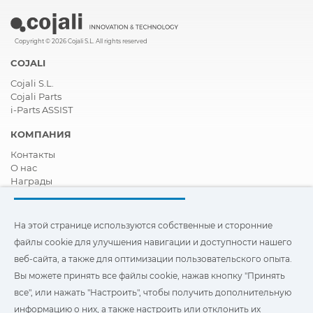
Copyright © 2026 Cojali S.L. All rights reserved
COJALI
Cojali S.L.
Cojali Parts
i-Parts ASSIST
КОМПАНИЯ
Контакты
О нас
Награды
Сертификация
Корпоративная И Социальная Ответственность
Стать дистрибьютором
На этой странице используются собственные и сторонние
Новости
файлы cookie для улучшения навигации и доступности нашего
Видео
веб-сайта, а также для оптимизации пользовательского опыта.
FAQ - ЧАСТО ЗАДАВАЕМЫЕ ВОПРОСЫ
Вы можете принять все файлы cookie, нажав кнопку "Принять
Чтобы улучшить навигацию и доступ, а также
все", или нажать "Настроить", чтобы получить дополнительную
оптимизировать взаимодействие с пользователем, на этом
информацию о них, а также настроить или отклонить их
сайте используются наши собственные и сторонние файлы