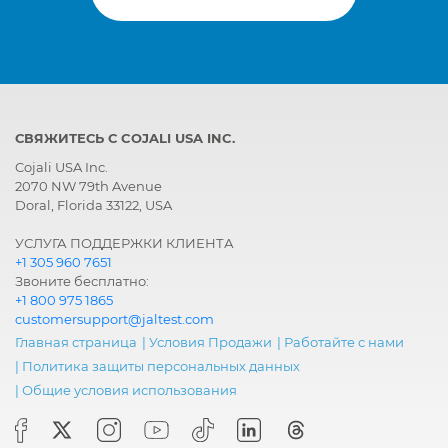
Модуль
BODAS RC Series 20
электроники
(CAN),
Программируемый
блок управления
Центральный
UCM, Бортовой
СВЯЖИТЕСЬ С COJALI USA INC.
компьютер
компьютер
Cojali USA Inc.
2070 NW 79th Avenue
Doral, Florida 33122, USA
УСЛУГА ПОДДЕРЖКИ КЛИЕНТА
+1 305 960 7651
Звоните бесплатно:
+1 800 975 1865
customersupport@jaltest.com
Главная страница
|
Условия Продажи
|
Работайте с нами
|
Политика защиты персональных данных
|
Общие условия использования