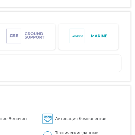
ние Величин
Активация Компонентов
Технические данные