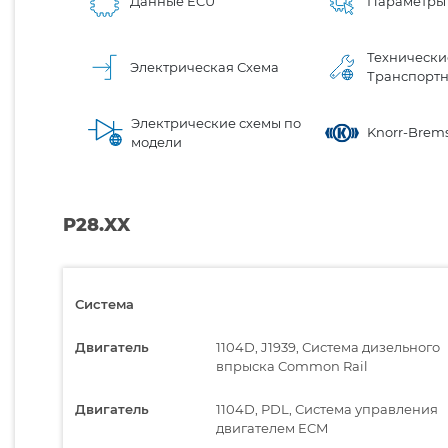
Данные ECU
Параметры
Технически
Электрическая Схема
Транспортн
Электрические схемы по
Knorr-Brems
модели
P28.XX
Система
Двигатель
1104D, J1939, Система дизельного
впрыска Common Rail
Двигатель
1104D, PDL, Система управления
двигателем ECM