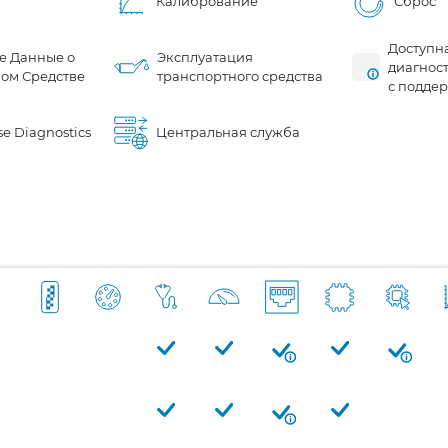
Калибрование
Сброс
Доступн
е Данные о
Эксплуатация
диагнос
ом Средстве
транспортного средства
с подде
e Diagnostics
Центральная служба