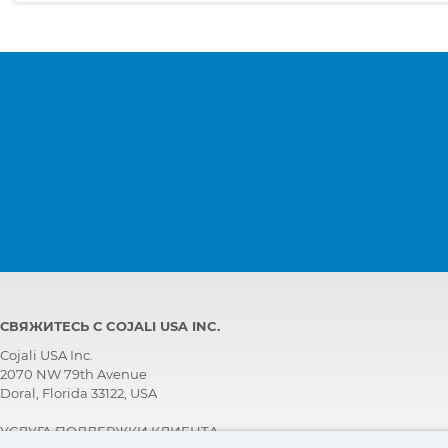
СВЯЖИТЕСЬ С COJALI USA INC.
Cojali USA Inc.
2070 NW 79th Avenue
Doral, Florida 33122, USA
УСЛУГА ПОДДЕРЖКИ КЛИЕНТА