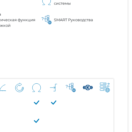
системы
а
тическая функция
SMART Руководства
ржкой