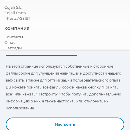
Cojali S.L.
Cojali Parts
i-Parts ASSIST
КОМПАНИЯ
Контакты
О нас
Награды
Сертификация
Корпоративная И Социальная Ответственность
Стать дистрибьютором
На этой странице используются собственные и сторонние
Новости
файлы cookie для улучшения навигации и доступности нашего
Видео
веб-сайта, а также для оптимизации пользовательского опыта.
FAQ - ЧАСТО ЗАДАВАЕМЫЕ ВОПРОСЫ
Вы можете принять все файлы cookie, нажав кнопку "Принять
Чтобы улучшить навигацию и доступ, а также
все", или нажать "Настроить", чтобы получить дополнительную
оптимизировать взаимодействие с пользователем, на этом
информацию о них, а также настроить или отклонить их
сайте используются наши собственные и сторонние файлы
"Cookies". Вы можете нажать на
"Настройки"
, чтобы получить
использование.
дополнительную информацию о них и настроить или
отказаться от их использования.
Настроить