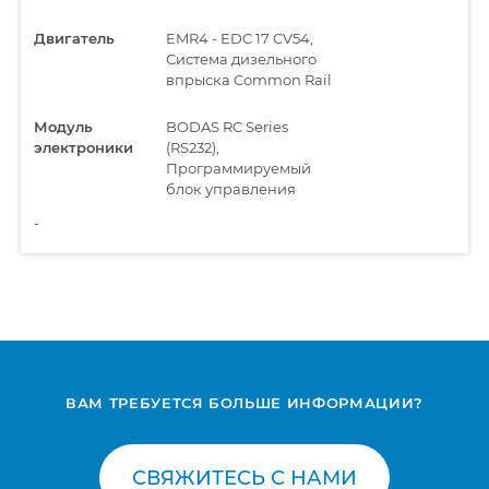
Двигатель
EMR4 - EDC 17 CV54,
Система дизельного
впрыска Common Rail
Модуль
BODAS RC Series
электроники
(RS232),
Программируемый
блок управления
-
Центральный
UCM, Бортовой
компьютер
компьютер
ВАМ ТРЕБУЕТСЯ БОЛЬШЕ ИНФОРМАЦИИ?
СВЯЖИТЕСЬ С НАМИ