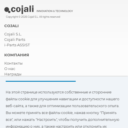
Copyright © 2026 Cojali S.L. All rights reserved
COJALI
Cojali S.L.
Cojali Parts
i-Parts ASSIST
КОМПАНИЯ
Контакты
О нас
Награды
Сертификация
Корпоративная И Социальная Ответственность
Стать дистрибьютором
На этой странице используются собственные и сторонние
Новости
файлы cookie для улучшения навигации и доступности нашего
Видео
веб-сайта, а также для оптимизации пользовательского опыта.
FAQ - ЧАСТО ЗАДАВАЕМЫЕ ВОПРОСЫ
Вы можете принять все файлы cookie, нажав кнопку "Принять
Чтобы улучшить навигацию и доступ, а также
все", или нажать "Настроить", чтобы получить дополнительную
оптимизировать взаимодействие с пользователем, на этом
информацию о них, а также настроить или отклонить их
сайте используются наши собственные и сторонние файлы