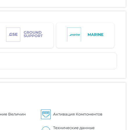
ние Величин
Активация Компонентов
Технические данные