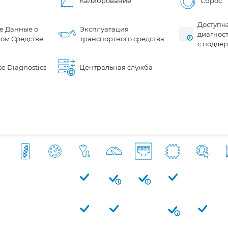
Калибрование
Сброс
Доступн
е Данные о
Эксплуатация
диагнос
ом Средстве
транспортного средства
с подде
e Diagnostics
Центральная служба