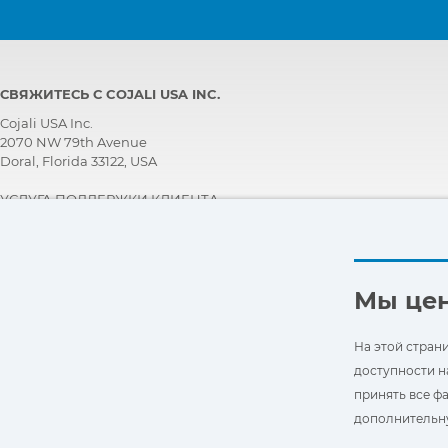
СВЯЖИТЕСЬ С COJALI USA INC.
Cojali USA Inc.
2070 NW 79th Avenue
Doral, Florida 33122, USA
УСЛУГА ПОДДЕРЖКИ КЛИЕНТА
+1 305 960 7651
Звоните бесплатно:
+1 800 975 1865
customersupport@jaltest.com
Мы це
Главная страница
|
Условия Продажи
|
Работайте с нами
|
Политика защиты персональных данных
На этой стран
|
Общие условия использования
доступности н
принять все фа
дополнительну