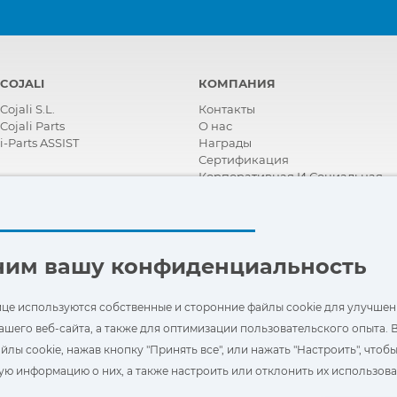
COJALI
КОМПАНИЯ
Cojali S.L.
Контакты
Cojali Parts
О нас
i-Parts ASSIST
Награды
Сертификация
Корпоративная И Социальная
Ответственность
Стать дистрибьютором
Новости
Видео
FAQ - ЧАСТО ЗАДАВАЕМЫЕ
ним вашу конфиденциальность
ВОПРОСЫ
ице используются собственные и сторонние файлы cookie для улучшен
ашего веб-сайта, а также для оптимизации пользовательского опыта. 
йлы cookie, нажав кнопку "Принять все", или нажать "Настроить", чтоб
ю информацию о них, а также настроить или отклонить их использова