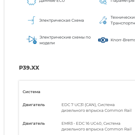
Данные ECU
Параметры
Технически
Электрическая Схема
Транспортн
Электрические схемы по
Knorr-Brems
модели
P39.XX
Система
Двигатель
EDC 7 UC31 (CAN), Система
дизельного впрыска Common Rail
Двигатель
EMR3 - EDC 16 UC40, Система
дизельного впрыска Common Rail