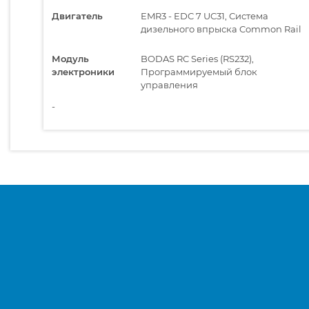
Двигатель
EMR3 - EDC 7 UC31, Система
дизельного впрыска Common Rail
Модуль
BODAS RC Series (RS232),
электроники
Программируемый блок
управления
-