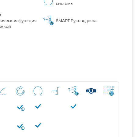
системы
а
тическая функция
SMART Руководства
ржкой