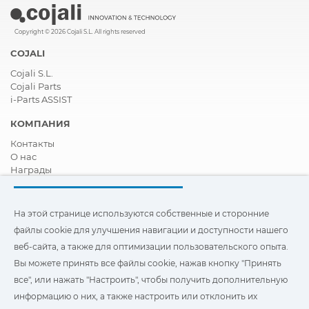
Copyright © 2026 Cojali S.L. All rights reserved
COJALI
Cojali S.L.
Cojali Parts
i-Parts ASSIST
КОМПАНИЯ
Контакты
О нас
Награды
Сертификация
Корпоративная И Социальная Ответственность
Стать дистрибьютором
На этой странице используются собственные и сторонние
Новости
файлы cookie для улучшения навигации и доступности нашего
Видео
веб-сайта, а также для оптимизации пользовательского опыта.
FAQ - ЧАСТО ЗАДАВАЕМЫЕ ВОПРОСЫ
Вы можете принять все файлы cookie, нажав кнопку "Принять
Чтобы улучшить навигацию и доступ, а также
все", или нажать "Настроить", чтобы получить дополнительную
оптимизировать взаимодействие с пользователем, на этом
информацию о них, а также настроить или отклонить их
сайте используются наши собственные и сторонние файлы