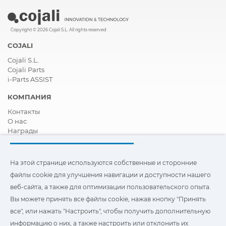
Copyright © 2026 Cojali S.L. All rights reserved
COJALI
Cojali S.L.
Cojali Parts
i-Parts ASSIST
КОМПАНИЯ
Контакты
О нас
Награды
Сертификация
Корпоративная И Социальная Ответственность
Стать дистрибьютором
На этой странице используются собственные и сторонние
Новости
файлы cookie для улучшения навигации и доступности нашего
Видео
веб-сайта, а также для оптимизации пользовательского опыта.
FAQ - ЧАСТО ЗАДАВАЕМЫЕ ВОПРОСЫ
Вы можете принять все файлы cookie, нажав кнопку "Принять
Чтобы улучшить навигацию и доступ, а также
все", или нажать "Настроить", чтобы получить дополнительную
оптимизировать взаимодействие с пользователем, на этом
информацию о них, а также настроить или отклонить их
сайте используются наши собственные и сторонние файлы