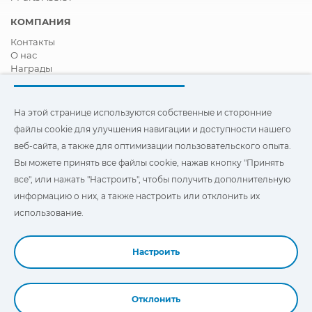
КОМПАНИЯ
Контакты
О нас
Награды
Сертификация
Корпоративная И Социальная Ответственность
Стать дистрибьютором
На этой странице используются собственные и сторонние
Новости
файлы cookie для улучшения навигации и доступности нашего
Видео
веб-сайта, а также для оптимизации пользовательского опыта.
FAQ - ЧАСТО ЗАДАВАЕМЫЕ ВОПРОСЫ
Вы можете принять все файлы cookie, нажав кнопку "Принять
Чтобы улучшить навигацию и доступ, а также
все", или нажать "Настроить", чтобы получить дополнительную
оптимизировать взаимодействие с пользователем, на этом
информацию о них, а также настроить или отклонить их
сайте используются наши собственные и сторонние файлы
"Cookies". Вы можете нажать на
"Настройки"
, чтобы получить
использование.
дополнительную информацию о них и настроить или
отказаться от их использования.
Настроить
Отклонить