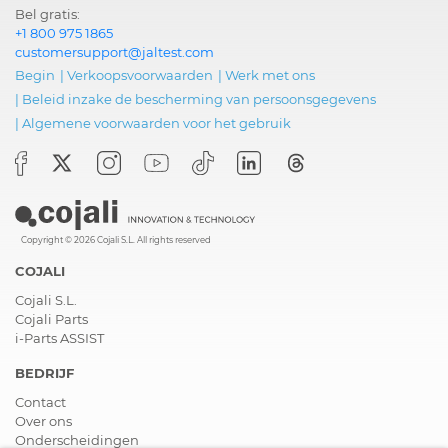
-
Kalibratie/Aanpassing alleen mogelijk te samen met het ADAS k
Bel gratis:
+1 800 975 1865
Veiligheid
FLR21, Radarsensor
customersupport@jaltest.com
vooraan (anti-botsing)
Begin
|
Verkoopsvoorwaarden
|
Werk met ons
-
Kalibratie/Aanpassing alleen mogelijk te samen met het ADAS k
|
Beleid inzake de bescherming van persoonsgegevens
|
Algemene voorwaarden voor het gebruik
Veiligheid
FLR21, Radarsensor
vooraan (anti-botsing)
Veiligheid
FLR25, Radarsensor
vooraan (anti-botsing)
-
Kalibratie/Aanpassing beschikbaar met het ADAS kalibratietoes
Copyright © 2026 Cojali S.L. All rights reserved
COJALI
Veiligheid
SLR25, Zijwaarts
kijkende radar
Cojali S.L.
Cojali Parts
-
Kalibratie/Aanpassing beschikbaar met het ADAS kalibratietoes
i-Parts ASSIST
Wielophang
ECAS CAN 2,
BEDRIJF
Elektronisch geregelde
Contact
luchtvering
Over ons
Onderscheidingen