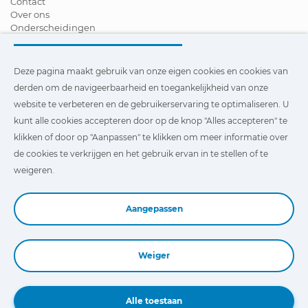
Contact
Over ons
Onderscheidingen
Certificeringen
Maatschappelijk Verantwoord Ondernemen
Verdeler worden
Deze pagina maakt gebruik van onze eigen cookies en cookies van
Nieuws
derden om de navigeerbaarheid en toegankelijkheid van onze
Video´s
website te verbeteren en de gebruikerservaring te optimaliseren. U
FAQ - V&A
kunt alle cookies accepteren door op de knop "Alles accepteren" te
Deze pagina maakt gebruik van onze eigen cookies en cookies
klikken of door op "Aanpassen" te klikken om meer informatie over
van derden om de navigeerbaarheid en toegankelijkheid van
de cookies te verkrijgen en het gebruik ervan in te stellen of te
onze website te verbeteren en de gebruikerservaring te
optimaliseren. U kunt te klikken op
"Instellingen"
te klikken
weigeren.
voor meer informatie over deze cookies en om het gebruik
ervan in te stellen of te weigeren.
Aangepassen
Weiger
Book a Demo
Alle toestaan