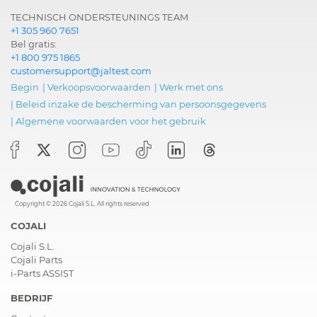
TECHNISCH ONDERSTEUNINGS TEAM
+1 305 960 7651
Bel gratis:
+1 800 975 1865
customersupport@jaltest.com
Begin
|
Verkoopsvoorwaarden
|
Werk met ons
|
Beleid inzake de bescherming van persoonsgegevens
|
Algemene voorwaarden voor het gebruik
Copyright © 2026 Cojali S.L. All rights reserved
COJALI
Cojali S.L.
Cojali Parts
i-Parts ASSIST
BEDRIJF