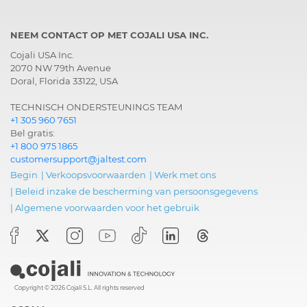
NEEM CONTACT OP MET COJALI USA INC.
Cojali USA Inc.
2070 NW 79th Avenue
Doral, Florida 33122, USA
TECHNISCH ONDERSTEUNINGS TEAM
+1 305 960 7651
Bel gratis:
+1 800 975 1865
customersupport@jaltest.com
Begin
|
Verkoopsvoorwaarden
|
Werk met ons
|
Beleid inzake de bescherming van persoonsgegevens
|
Algemene voorwaarden voor het gebruik
Copyright © 2026 Cojali S.L. All rights reserved