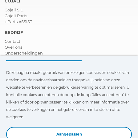
COJALI
Cojali S.L.
Cojali Parts
i-Parts ASSIST
BEDRIJF
Contact
Over ons
Onderscheidingen
Certificeringen
Maatschappelijk Verantwoord Ondernemen
Verdeler worden
Deze pagina maakt gebruik van onze eigen cookies en cookies van
Nieuws
derden om de navigeerbaarheid en toegankelijkheid van onze
Video´s
website te verbeteren en de gebruikerservaring te optimaliseren. U
FAQ - V&A
kunt alle cookies accepteren door op de knop "Alles accepteren" te
Deze pagina maakt gebruik van onze eigen cookies en cookies
klikken of door op "Aanpassen" te klikken om meer informatie over
van derden om de navigeerbaarheid en toegankelijkheid van
de cookies te verkrijgen en het gebruik ervan in te stellen of te
onze website te verbeteren en de gebruikerservaring te
optimaliseren. U kunt te klikken op
"Instellingen"
te klikken
weigeren.
voor meer informatie over deze cookies en om het gebruik
ervan in te stellen of te weigeren.
Aangepassen