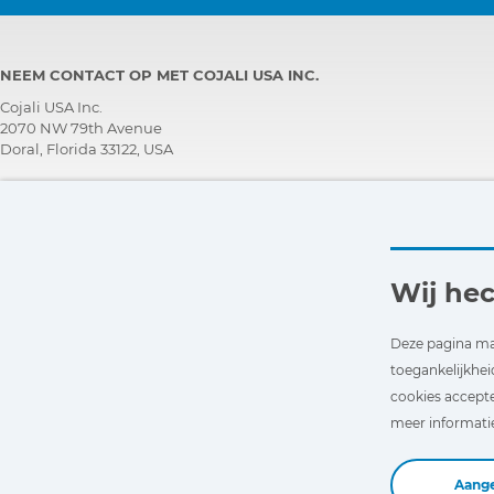
NEEM CONTACT OP MET COJALI USA INC.
Cojali USA Inc.
2070 NW 79th Avenue
Doral, Florida 33122, USA
TECHNISCH ONDERSTEUNINGS TEAM
+1 305 960 7651
Bel gratis:
+1 800 975 1865
customersupport@jaltest.com
Wij he
Begin
|
Verkoopsvoorwaarden
|
Werk met ons
|
Beleid inzake de bescherming van
persoonsgegevens
Deze pagina ma
|
Algemene voorwaarden voor het gebruik
toegankelijkhei
cookies accepte
meer informatie 
Aang