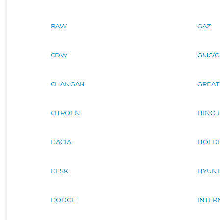
BAW
GAZ
CDW
GMC/C
CHANGAN
GREAT
CITROËN
HINO 
DACIA
HOLD
DFSK
HYUND
DODGE
INTER