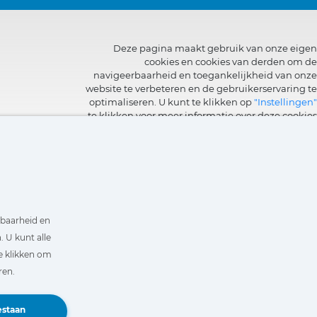
Deze pagina maakt gebruik van onze eigen
cookies en cookies van derden om de
navigeerbaarheid en toegankelijkheid van onze
website te verbeteren en de gebruikerservaring te
optimaliseren. U kunt te klikken op
"Instellingen"
te klikken voor meer informatie over deze cookies
en om het gebruik ervan in te stellen of te
weigeren.
rbaarheid en
 U kunt alle
e klikken om
ren.
Book a Demo
estaan