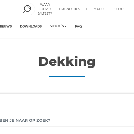
WAAR
KOOP IK
DIAGNOSTICS
TELEMATICS
ISOBUS
JALTEST?
VIDEO´S
NIEUWS
DOWNLOADS
FAQ
Dekking
N