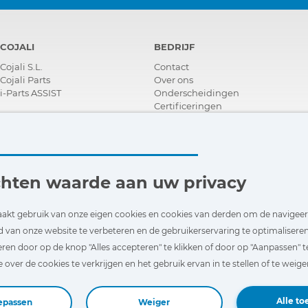
COJALI
BEDRIJF
Cojali S.L.
Contact
Cojali Parts
Over ons
i-Parts ASSIST
Onderscheidingen
Certificeringen
Maatschappelijk Verantwoord
Ondernemen
Verdeler worden
Nieuws
Video´s
chten waarde aan uw privacy
FAQ - V&A
akt gebruik van onze eigen cookies en cookies van derden om de navigee
d van onze website te verbeteren en de gebruikerservaring te optimaliseren.
ren door op de knop "Alles accepteren" te klikken of door op "Aanpassen" t
over de cookies te verkrijgen en het gebruik ervan in te stellen of te weige
Alle to
epassen
Weiger