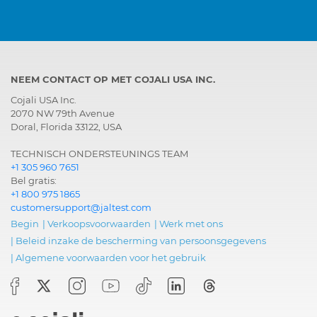
NEEM CONTACT OP MET COJALI USA INC.
Cojali USA Inc.
2070 NW 79th Avenue
Doral, Florida 33122, USA
TECHNISCH ONDERSTEUNINGS TEAM
+1 305 960 7651
Bel gratis:
+1 800 975 1865
customersupport@jaltest.com
Begin
|
Verkoopsvoorwaarden
|
Werk met ons
|
Beleid inzake de bescherming van persoonsgegevens
|
Algemene voorwaarden voor het gebruik