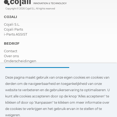
Copyright © 2026 Cojali S.L. All rights reserved
COJALI
Cojali S.L.
Cojali Parts
i-Parts ASSIST
BEDRIJF
Contact
Over ons
Onderscheidingen
Certificeringen
Maatschappelijk Verantwoord Ondernemen
Verdeler worden
Deze pagina maakt gebruik van onze eigen cookies en cookies van
Nieuws
derden om de navigeerbaarheid en toegankelijkheid van onze
Video´s
website te verbeteren en de gebruikerservaring te optimaliseren. U
FAQ - V&A
kunt alle cookies accepteren door op de knop "Alles accepteren" te
Deze pagina maakt gebruik van onze eigen cookies en cookies
klikken of door op "Aanpassen" te klikken om meer informatie over
van derden om de navigeerbaarheid en toegankelijkheid van
de cookies te verkrijgen en het gebruik ervan in te stellen of te
onze website te verbeteren en de gebruikerservaring te
optimaliseren. U kunt te klikken op
"Instellingen"
te klikken
weigeren.