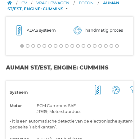
/
CV
/
VRACHTWAGEN
/
FOTON
/
AUMAN
ST/EST, ENGINE: CUMMINS
ADAS systeem
handmatig proces
AUMAN ST/EST, ENGINE: CUMMINS
Systeem
Motor
ECM Cummins SAE
J1939, Motorstuurdoos
-
it is een automatische detectie van de electronische systemen
gedeelte ‘Fabrikanten’.
Remmen
ABS D/E, Antiblokkeer