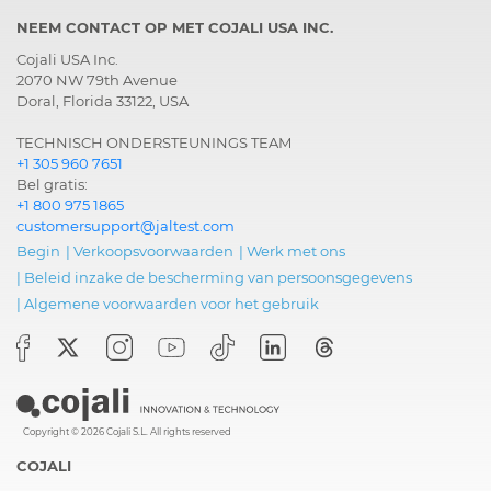
NEEM CONTACT OP MET COJALI USA INC.
Cojali USA Inc.
2070 NW 79th Avenue
Doral, Florida 33122, USA
TECHNISCH ONDERSTEUNINGS TEAM
+1 305 960 7651
Bel gratis:
+1 800 975 1865
customersupport@jaltest.com
Begin
|
Verkoopsvoorwaarden
|
Werk met ons
|
Beleid inzake de bescherming van persoonsgegevens
|
Algemene voorwaarden voor het gebruik
Copyright © 2026 Cojali S.L. All rights reserved
COJALI