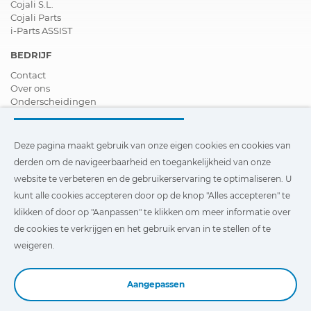
Cojali S.L.
Cojali Parts
i-Parts ASSIST
BEDRIJF
Contact
Over ons
Onderscheidingen
Certificeringen
Maatschappelijk Verantwoord Ondernemen
Verdeler worden
Deze pagina maakt gebruik van onze eigen cookies en cookies van
Nieuws
derden om de navigeerbaarheid en toegankelijkheid van onze
Video´s
website te verbeteren en de gebruikerservaring te optimaliseren. U
FAQ - V&A
kunt alle cookies accepteren door op de knop "Alles accepteren" te
Deze pagina maakt gebruik van onze eigen cookies en cookies
klikken of door op "Aanpassen" te klikken om meer informatie over
van derden om de navigeerbaarheid en toegankelijkheid van
de cookies te verkrijgen en het gebruik ervan in te stellen of te
onze website te verbeteren en de gebruikerservaring te
optimaliseren. U kunt te klikken op
"Instellingen"
te klikken
weigeren.
voor meer informatie over deze cookies en om het gebruik
ervan in te stellen of te weigeren.
Aangepassen