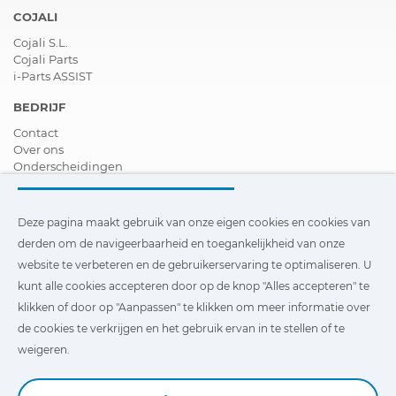
COJALI
Cojali S.L.
Cojali Parts
i-Parts ASSIST
BEDRIJF
Contact
Over ons
Onderscheidingen
Certificeringen
Maatschappelijk Verantwoord Ondernemen
Verdeler worden
Deze pagina maakt gebruik van onze eigen cookies en cookies van
Nieuws
derden om de navigeerbaarheid en toegankelijkheid van onze
Video´s
website te verbeteren en de gebruikerservaring te optimaliseren. U
FAQ - V&A
kunt alle cookies accepteren door op de knop "Alles accepteren" te
Deze pagina maakt gebruik van onze eigen cookies en cookies
klikken of door op "Aanpassen" te klikken om meer informatie over
van derden om de navigeerbaarheid en toegankelijkheid van
de cookies te verkrijgen en het gebruik ervan in te stellen of te
onze website te verbeteren en de gebruikerservaring te
optimaliseren. U kunt te klikken op
"Instellingen"
te klikken
weigeren.
voor meer informatie over deze cookies en om het gebruik
ervan in te stellen of te weigeren.