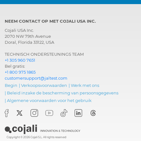
NEEM CONTACT OP MET COJALI USA INC.
Cojali USA Inc.
2070 NW 79th Avenue
Doral, Florida 33122, USA
TECHNISCH ONDERSTEUNINGS TEAM
+1 305 960 7651
Bel gratis:
+1 800 975 1865
customersupport@jaltest.com
Begin
|
Verkoopsvoorwaarden
|
Werk met ons
|
Beleid inzake de bescherming van persoonsgegevens
|
Algemene voorwaarden voor het gebruik
Copyright © 2026 Cojali S.L. All rights reserved