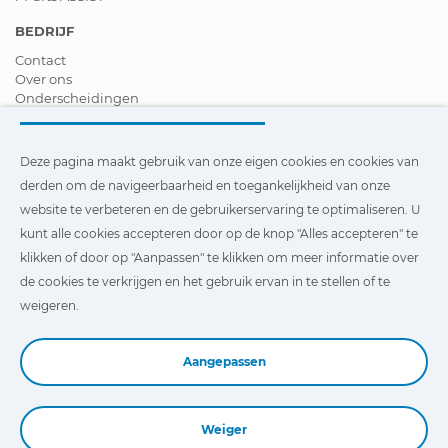
BEDRIJF
Contact
Over ons
Onderscheidingen
Certificeringen
Maatschappelijk Verantwoord Ondernemen
Verdeler worden
Deze pagina maakt gebruik van onze eigen cookies en cookies van
Nieuws
derden om de navigeerbaarheid en toegankelijkheid van onze
Video´s
website te verbeteren en de gebruikerservaring te optimaliseren. U
FAQ - V&A
kunt alle cookies accepteren door op de knop "Alles accepteren" te
Deze pagina maakt gebruik van onze eigen cookies en cookies
klikken of door op "Aanpassen" te klikken om meer informatie over
van derden om de navigeerbaarheid en toegankelijkheid van
de cookies te verkrijgen en het gebruik ervan in te stellen of te
onze website te verbeteren en de gebruikerservaring te
optimaliseren. U kunt te klikken op
"Instellingen"
te klikken
weigeren.
voor meer informatie over deze cookies en om het gebruik
ervan in te stellen of te weigeren.
Aangepassen
Weiger