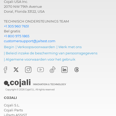
Cojali USA Inc.
2070 NW 79th Avenue
Doral, Florida 33122, USA
TECHNISCH ONDERSTEUNINGS TEAM
+1 305 960 7651
Bel gratis:
+1 800 975 1865
customersupport@jaltest.com
Begin
|
Verkoopsvoorwaarden
|
Werk met ons
|
Beleid inzake de bescherming van persoonsgegevens
|
Algemene voorwaarden voor het gebruik
Copyright © 2026 Cojali S.L. All rights reserved
COJALI
Cojali S.L.
Cojali Parts
i-Parts ASSIST