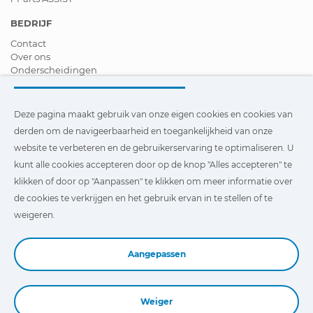
BEDRIJF
Contact
Over ons
Onderscheidingen
Certificeringen
Maatschappelijk Verantwoord Ondernemen
Verdeler worden
Deze pagina maakt gebruik van onze eigen cookies en cookies van
Nieuws
derden om de navigeerbaarheid en toegankelijkheid van onze
Video´s
website te verbeteren en de gebruikerservaring te optimaliseren. U
FAQ - V&A
kunt alle cookies accepteren door op de knop "Alles accepteren" te
Deze pagina maakt gebruik van onze eigen cookies en cookies
klikken of door op "Aanpassen" te klikken om meer informatie over
van derden om de navigeerbaarheid en toegankelijkheid van
de cookies te verkrijgen en het gebruik ervan in te stellen of te
onze website te verbeteren en de gebruikerservaring te
optimaliseren. U kunt te klikken op
"Instellingen"
te klikken
weigeren.
voor meer informatie over deze cookies en om het gebruik
ervan in te stellen of te weigeren.
Aangepassen
Weiger