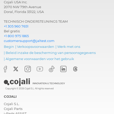
Cojali USA Inc.
2070 NW 79th Avenue
Doral, Florida 33122, USA
TECHNISCH ONDERSTEUNINGS TEAM
+1 305 960 7651
Bel gratis:
+1 800 975 1865
customersupport@jaltest.com
Begin
|
Verkoopsvoorwaarden
|
Werk met ons
|
Beleid inzake de bescherming van persoonsgegevens
|
Algemene voorwaarden voor het gebruik
Copyright © 2026 Cojali S.L. All rights reserved
COJALI
Cojali S.L.
Cojali Parts
i-Parts ASSIST