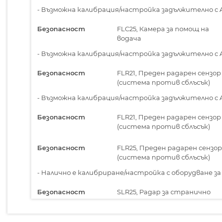
-
Възможна калибрация/настройка задължително с ADA
Безопасност
FLC25, Камера за помощ на
водача
-
Възможна калибрация/настройка задължително с ADA
Безопасност
FLR21, Преден радарен сензор
(система против сблъсък)
-
Възможна калибрация/настройка задължително с ADA
Безопасност
FLR21, Преден радарен сензор
(система против сблъсък)
Безопасност
FLR25, Преден радарен сензор
(система против сблъсък)
-
Налично е калибриране/настройка с оборудване за к
Безопасност
SLR25, Радар за странично
виждане
-
Налично е калибриране/настройка с оборудване за к