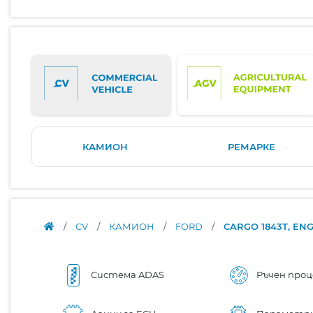
КАМИОН
РЕМАРКЕ
/
CV
/
КАМИОН
/
FORD
/
CARGO 1843T, EN
Система ADAS
Ръчен проц