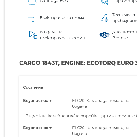
Данни за ECU
Параметр
Технически
Електрическа схема
превознот
Модели на
Диагностик
електрически схеми
Bremse
CARGO 1843T, ENGINE: ECOTORQ EURO 
Система
Безопасност
FLC20, Камера за помощ на
водача
-
Възможна калибрация/настройка задължително с ADA
Безопасност
FLC20, Камера за помощ на
водача