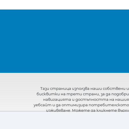
Тази страница използва наши собствени и
бисквитки на трети страни, за да подобри
навигацията и достъпността на нашия
уебсайт и да оптимизира потребителското
изживяване. Можете да кликнете върху
"Настройки"
, за да получите повече
информация за тях и да зададете или
откажете използването им.