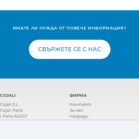
on
ИМАТЕ ЛИ НУЖДА ОТ ПОВЕЧЕ ИНФОРМАЦИЯ?
СВЪРЖЕТЕ СЕ С НАС
COJALI
ФИРМА
ия
Cojali S.L.
Контакт
Cojali Parts
За нас
i-Parts ASSIST
Награди
Сертификати
Корпоративна Социална
Отговорност