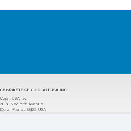
Двигател
EDC 17 CV41, Електронно
управление на дизела, Comm
Rail
Инструментално
INS, Инструментален
табло
клъстер
Инструментално
T-CLUSTER, Инструментален
табло
клъстер
Окачване
ECAS CAN 2, Пневматично
окачване с електронно
управление
СВЪРЖЕТЕ СЕ С COJALI USA INC.
Скоростна кутия
AMT (TraXon), Скоростна кут
с електронно управление
Cojali USA Inc.
2070 NW 79th Avenue
Doral, Florida 33122, USA
Спирачки
ABS 8, ABS
ЕКИП ЗА ТЕХНИЧЕСКА ПОДДРЪЖКА
Спирачки
ABS 8.X, ABS
+1 305 960 7651