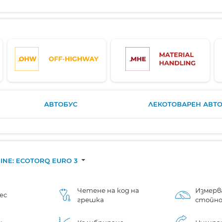
АВТОБУС
ЛЕКОТОВАРЕН АВТ
GINE: ECOTORQ EURO 3
Четене на код на
Измерв
ес
грешка
стойн