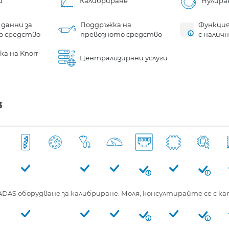
и
Калибриране
Нулира
 данни за
Поддръжка на
Функция
о средство
превозното средство
с налич
а на Knorr-
Централизирани услуги
3
S оборудване за калибриране. Моля, консултирайте се с катал