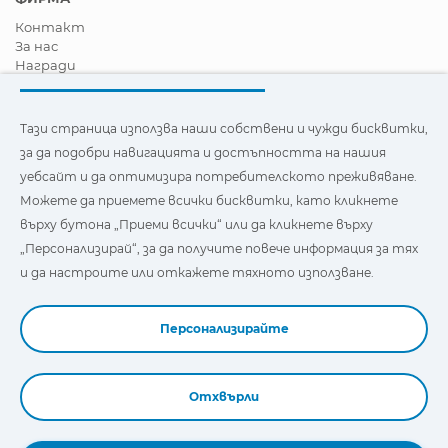
Контакт
За нас
Награди
Сертификати
Корпоративна Социална Отговорност
Станете дистрибутор
Тази страница използва наши собствени и чужди бисквитки,
Новини
за да подобри навигацията и достъпността на нашия
Видеа
уебсайт и да оптимизира потребителското преживяване.
FAQ - Често задавани въпроси
Можете да приемете всички бисквитки, като кликнете
Тази страница използва наши собствени и бисквитки на
върху бутона „Приеми всички“ или да кликнете върху
трети страни, за да подобри навигацията и
„Персонализирай“, за да получите повече информация за тях
достъпността на нашия уебсайт и да оптимизира
потребителското изживяване. Можете да кликнете
и да настроите или откажете тяхното използване.
върху
"Настройки"
, за да получите повече информация за
тях и да зададете или откажете използването им.
Персонализирайте
Отхвърли
Book a Demo