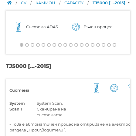
/
CV
/
КАМИОН
/
CAPACITY
/
TJ5000 [...-2015]
Система ADAS
Ръчен процес
TJ5000 [...-2015]
Система
System
System Scan,
Scan I
Сканиране на
системата
-
Това е автоматичен процес на откриване на електронн
раздела „Производители“.