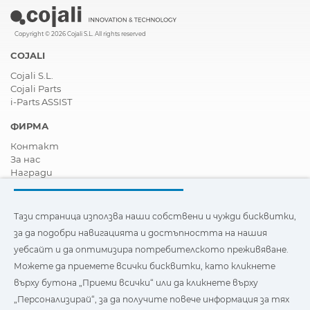
Copyright © 2026 Cojali S.L. All rights reserved
COJALI
Cojali S.L.
Cojali Parts
i-Parts ASSIST
ФИРМА
Контакт
За нас
Награди
Сертификати
Корпоративна Социална Отговорност
Станете дистрибутор
Тази страница използва наши собствени и чужди бисквитки,
Новини
за да подобри навигацията и достъпността на нашия
Видеа
уебсайт и да оптимизира потребителското преживяване.
FAQ - Често задавани въпроси
Можете да приемете всички бисквитки, като кликнете
Тази страница използва наши собствени и бисквитки на
върху бутона „Приеми всички“ или да кликнете върху
трети страни, за да подобри навигацията и
„Персонализирай“, за да получите повече информация за тях
достъпността на нашия уебсайт и да оптимизира