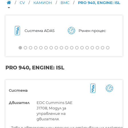
/
CV
/
КАМИОН
/
BMC
/
PRO 940, ENGINE: ISL
Система ADAS
Ръчен процес
PRO 940, ENGINE: ISL
Система
Двигател
EDC Cummins SAE
J1708, Модул за
управление на
двигателя.
-
Това е автоматичен процес на откриване на електронн