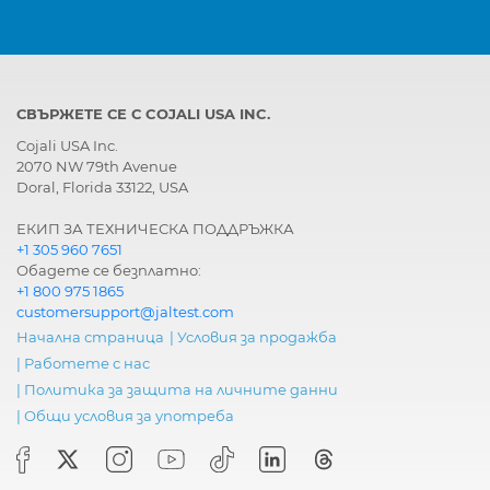
СВЪРЖЕТЕ СЕ С COJALI USA INC.
Cojali USA Inc.
2070 NW 79th Avenue
Doral, Florida 33122, USA
ЕКИП ЗА ТЕХНИЧЕСКА ПОДДРЪЖКА
+1 305 960 7651
Обадете се безплатно:
+1 800 975 1865
customersupport@jaltest.com
Начална страница
|
Условия за продажба
|
Работете с нас
|
Политика за защита на личните данни
|
Общи условия за употреба