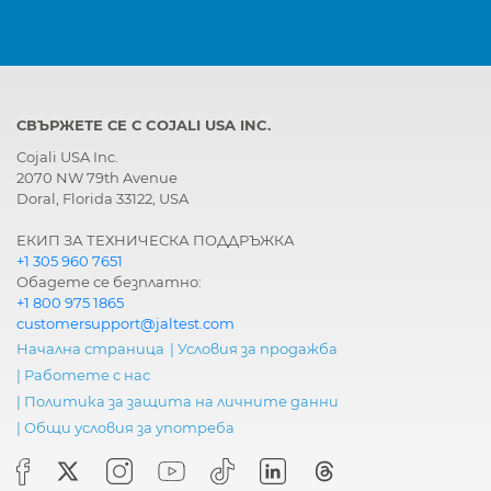
СВЪРЖЕТЕ СЕ С COJALI USA INC.
Cojali USA Inc.
2070 NW 79th Avenue
Doral, Florida 33122, USA
ЕКИП ЗА ТЕХНИЧЕСКА ПОДДРЪЖКА
+1 305 960 7651
Обадете се безплатно:
+1 800 975 1865
customersupport@jaltest.com
Начална страница
|
Условия за продажба
|
Работете с нас
|
Политика за защита на личните данни
|
Общи условия за употреба