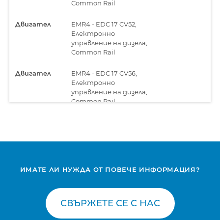
Common Rail
Двигател
EMR4 - EDC 17 CV52,
Електронно
управление на дизела,
Common Rail
Двигател
EMR4 - EDC 17 CV56,
Електронно
управление на дизела,
Common Rail
Електронен
BODAS RC Series
модул
(RS232),
Програмируем
контролен блок
-
ИМАТЕ ЛИ НУЖДА ОТ ПОВЕЧЕ ИНФОРМАЦИЯ?
Централен
UCM, Компютър на
компютър
купето
СВЪРЖЕТЕ СЕ С НАС