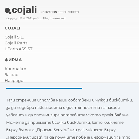
Copyright © 2026 Cojali S.L. All rights reserved
COJALI
Cojali S.L.
Cojali Parts
i-Parts ASSIST
ФИРМА
Контакт
За нас
Награди
Сертификати
Корпоративна Социална Отговорност
Станете дистрибутор
Тази страница използва наши собствени и чужди бисквитки,
Новини
за да подобри навигацията и достъпността на нашия
Видеа
уебсайт и да оптимизира потребителското преживяване.
FAQ - Често задавани въпроси
Можете да приемете всички бисквитки, като кликнете
Тази страница използва наши собствени и бисквитки на
върху бутона „Приеми всички“ или да кликнете върху
трети страни, за да подобри навигацията и
„Персонализирай“, за да получите повече информация за тях
достъпността на нашия уебсайт и да оптимизира