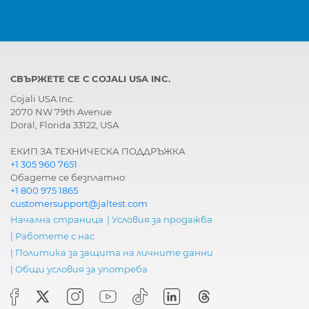
СВЪРЖЕТЕ СЕ С COJALI USA INC.
Cojali USA Inc.
2070 NW 79th Avenue
Doral, Florida 33122, USA
ЕКИП ЗА ТЕХНИЧЕСКА ПОДДРЪЖКА
+1 305 960 7651
Обадете се безплатно:
+1 800 975 1865
customersupport@jaltest.com
Начална страница
|
Условия за продажба
|
Работете с нас
|
Политика за защита на личните данни
|
Общи условия за употреба