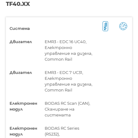
TF40.XX
Система
Двигател
EMR3 - EDC 16 UC40,
Електронно
управление на дизела,
Common Rail
Двигател
EMR3 - EDC 7 UC31,
Електронно
управление на дизела,
Common Rail
Електронен
BODAS RC Scan (CAN),
модул
Сканиране на
системата
Електронен
BODAS RC Series
модул
(RS232),