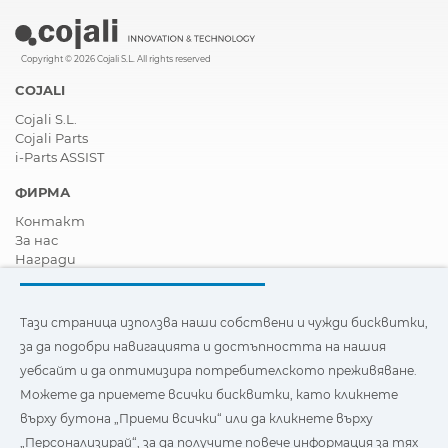
Copyright © 2026 Cojali S.L. All rights reserved
COJALI
Cojali S.L.
Cojali Parts
i-Parts ASSIST
ФИРМА
Контакт
За нас
Награди
Сертификати
Корпоративна Социална Отговорност
Станете дистрибутор
Тази страница използва наши собствени и чужди бисквитки,
Новини
за да подобри навигацията и достъпността на нашия
Видеа
уебсайт и да оптимизира потребителското преживяване.
FAQ - Често задавани въпроси
Можете да приемете всички бисквитки, като кликнете
Тази страница използва наши собствени и бисквитки на
върху бутона „Приеми всички“ или да кликнете върху
трети страни, за да подобри навигацията и
„Персонализирай“, за да получите повече информация за тях
достъпността на нашия уебсайт и да оптимизира