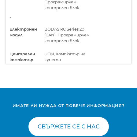
Програмируем
контролен блок
-
Електронен
BODAS RC Series 20
модул
(CAN), Програмируем
контролен блок
Централен
UCM, Компютър на
компютър
купето
ИМАТЕ ЛИ НУЖДА ОТ ПОВЕЧЕ ИНФОРМАЦИЯ?
СВЪРЖЕТЕ СЕ С НАС