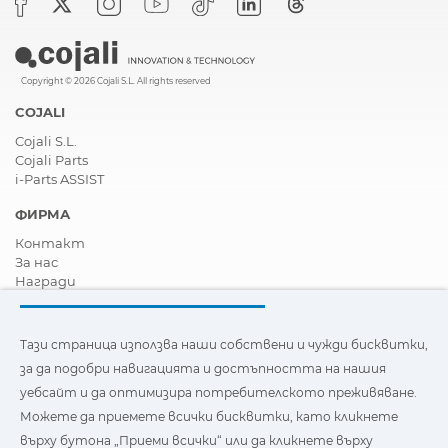
Copyright © 2026 Cojali S.L. All rights reserved
COJALI
Cojali S.L.
Cojali Parts
i-Parts ASSIST
ФИРМА
Контакт
За нас
Награди
Сертификати
Корпоративна Социална Отговорност
Станете дистрибутор
Тази страница използва наши собствени и чужди бисквитки,
Новини
за да подобри навигацията и достъпността на нашия
Видеа
уебсайт и да оптимизира потребителското преживяване.
FAQ - Често задавани въпроси
Можете да приемете всички бисквитки, като кликнете
Тази страница използва наши собствени и бисквитки на
върху бутона „Приеми всички“ или да кликнете върху