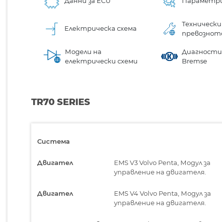
Данни за ECU
Параметр
Технически
Електрическа схема
превознот
Модели на
Диагностик
електрически схеми
Bremse
TR70 SERIES
Система
Двигател
EMS V3 Volvo Penta, Модул за
управление на двигателя.
Двигател
EMS V4 Volvo Penta, Модул за
управление на двигателя.