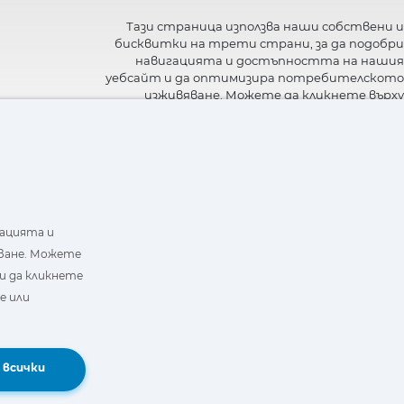
Тази страница използва наши собствени и
бисквитки на трети страни, за да подобри
навигацията и достъпността на нашия
уебсайт и да оптимизира потребителското
изживяване. Можете да кликнете върху
"Настройки"
, за да получите повече
информация за тях и да зададете или
откажете използването им.
гацията и
ване. Можете
и да кликнете
е или
Book a Demo
 всички