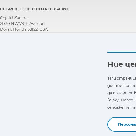
СВЪРЖЕТЕ СЕ С COJALI USA INC.
Cojali USA Inc.
2070 NW 79th Avenue
Doral, Florida 33122, USA
ЕКИП ЗА ТЕХНИЧЕСКА ПОДДРЪЖКА
+1 305 960 7651
Обадете се безплатно:
+1 800 975 1865
Ние ц
customersupport@jaltest.com
Начална страница
|
Условия за продажба
|
Работете с нас
Тази страница
|
Политика за защита на личните данни
достъпността
|
Общи условия за употреба
да приемете в
върху „Персон
откажете тях
Персона
Copyright © 2026 Cojali S.L. All rights reserved