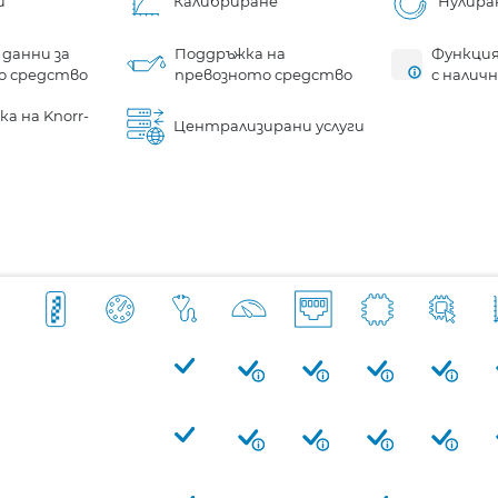
и
Калибриране
Нулира
 данни за
Поддръжка на
Функция
о средство
превозното средство
с налич
а на Knorr-
Централизирани услуги