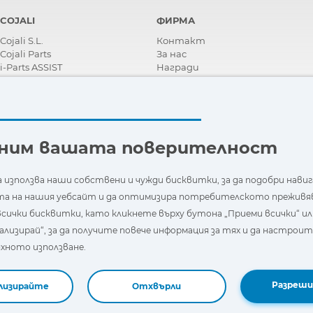
COJALI
ФИРМА
Cojali S.L.
Контакт
Cojali Parts
За нас
i-Parts ASSIST
Награди
Сертификати
Корпоративна Социална
Отговорност
Станете дистрибутор
Новини
еним вашата поверителност
Видеа
FAQ - Често задавани въпроси
 използва наши собствени и чужди бисквитки, за да подобри нави
 на нашия уебсайт и да оптимизира потребителското преживя
сички бисквитки, като кликнете върху бутона „Приеми всички“ ил
ализирай“, за да получите повече информация за тях и да настроит
ното използване.
Разреши
лизирайте
Отхвърли