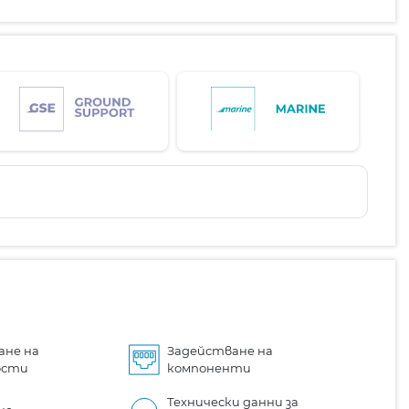
ане на
Задействане на
ости
компоненти
Технически данни за