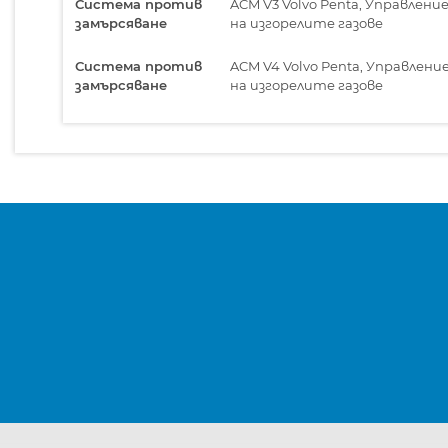
Система против
ACM V3 Volvo Penta, Управлени
замърсяване
на изгорелите газове
Система против
ACM V4 Volvo Penta, Управлени
замърсяване
на изгорелите газове