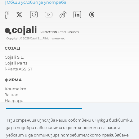
|
Общи условия за употреба
Copyright © 2026 Cojali S.L. All rights reserved
COJALI
Cojali S.L.
Cojali Parts
i-Parts ASSIST
ФИРМА
Контакт
За нас
Награди
Сертификати
Корпоративна Социална Отговорност
Станете дистрибутор
Тази страница използва наши собствени и чужди бисквитки,
Новини
за да подобри навигацията и достъпността на нашия
Видеа
уебсайт и да оптимизира потребителското преживяване.
FAQ - Често задавани въпроси