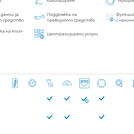
и
Калибриране
Нулира
 данни за
Поддръжка на
Функция
о средство
превозното средство
с налич
а на Knorr-
Централизирани услуги