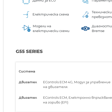
Данни за ECU
Параметр
Технически
Електрическа схема
превознот
Модели на
Диагностик
електрически схеми
Bremse
G55 SERIES
Система
Двигател
EControls ECM 4G, Модул за управление
на двигателя.
Двигател
EControls ECM, Електронно впръскване
на гориво (EFI)