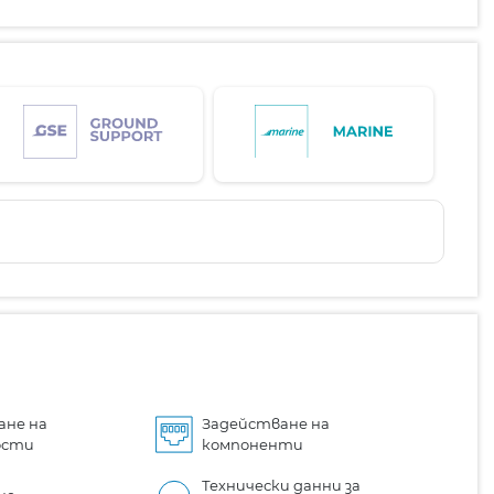
ане на
Задействане на
ости
компоненти
Технически данни за