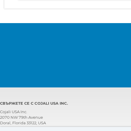
СВЪРЖЕТЕ СЕ С COJALI USA INC.
Cojali USA Inc.
2070 NW 79th Avenue
Doral, Florida 33122, USA