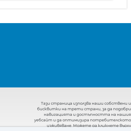
Тази страница използва наши собствени и
бисквитки на трети страни, за да подобри
навигацията и достъпността на нашия
уебсайт и да оптимизира потребителското
изживяване. Можете да кликнете върху
"Настройки"
, за да получите повече