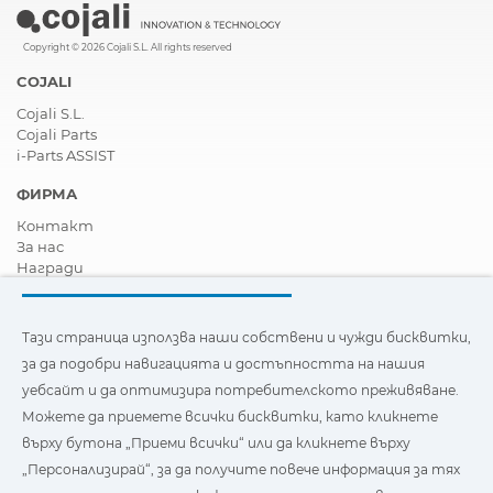
Copyright © 2026 Cojali S.L. All rights reserved
COJALI
Cojali S.L.
Cojali Parts
i-Parts ASSIST
ФИРМА
Контакт
За нас
Награди
Сертификати
Корпоративна Социална Отговорност
Станете дистрибутор
Тази страница използва наши собствени и чужди бисквитки,
Новини
за да подобри навигацията и достъпността на нашия
Видеа
уебсайт и да оптимизира потребителското преживяване.
FAQ - Често задавани въпроси
Можете да приемете всички бисквитки, като кликнете
Тази страница използва наши собствени и бисквитки на
върху бутона „Приеми всички“ или да кликнете върху
трети страни, за да подобри навигацията и
„Персонализирай“, за да получите повече информация за тях
достъпността на нашия уебсайт и да оптимизира