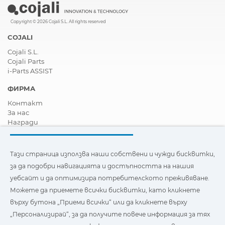
Copyright © 2026 Cojali S.L. All rights reserved
COJALI
Cojali S.L.
Cojali Parts
i-Parts ASSIST
ФИРМА
Контакт
За нас
Награди
Сертификати
Корпоративна Социална Отговорност
Станете дистрибутор
Тази страница използва наши собствени и чужди бисквитки,
Новини
за да подобри навигацията и достъпността на нашия
Видеа
уебсайт и да оптимизира потребителското преживяване.
FAQ - Често задавани въпроси
Можете да приемете всички бисквитки, като кликнете
Тази страница използва наши собствени и бисквитки на
върху бутона „Приеми всички“ или да кликнете върху
трети страни, за да подобри навигацията и
„Персонализирай“, за да получите повече информация за тях
достъпността на нашия уебсайт и да оптимизира