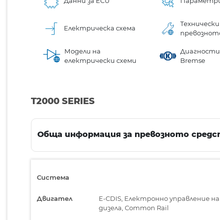
Данни за ECU
Параметр
Технически
Електрическа схема
превознот
Модели на
Диагностик
електрически схеми
Bremse
T2000 SERIES
Обща информация за превозното средс
Система
Двигател
E-CDIS, Електронно управление на
дизела, Common Rail