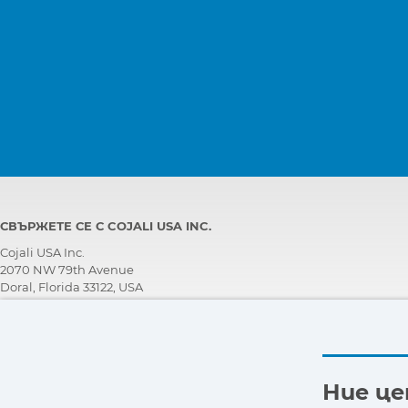
СВЪРЖЕТЕ СЕ С COJALI USA INC.
Cojali USA Inc.
2070 NW 79th Avenue
Doral, Florida 33122, USA
ЕКИП ЗА ТЕХНИЧЕСКА ПОДДРЪЖКА
+1 305 960 7651
Обадете се безплатно:
+1 800 975 1865
Ние ц
customersupport@jaltest.com