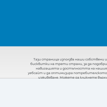
Тази страница използва наши собствени и
бисквитки на трети страни, за да подобри
навигацията и достъпността на нашия
уебсайт и да оптимизира потребителското
изживяване. Можете да кликнете върху
"Настройки"
, за да получите повече
информация за тях и да зададете или
откажете използването им.