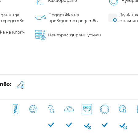
и
Калибриране
Нулира
 данни за
Поддръжка на
Функция
о средство
превозното средство
с налич
а на Knorr-
Централизирани услуги
тво: