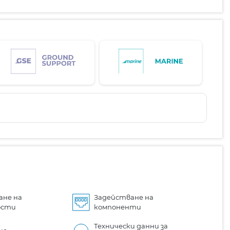
ане на
Задействане на
ости
компоненти
Технически данни за