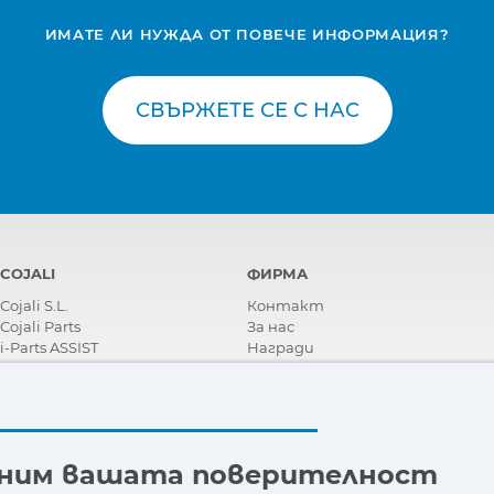
ИМАТЕ ЛИ НУЖДА ОТ ПОВЕЧЕ ИНФОРМАЦИЯ?
СВЪРЖЕТЕ СЕ С НАС
COJALI
ФИРМА
Cojali S.L.
Контакт
Cojali Parts
За нас
i-Parts ASSIST
Награди
Сертификати
Корпоративна Социална
Отговорност
Станете дистрибутор
Новини
еним вашата поверителност
Видеа
FAQ - Често задавани въпроси