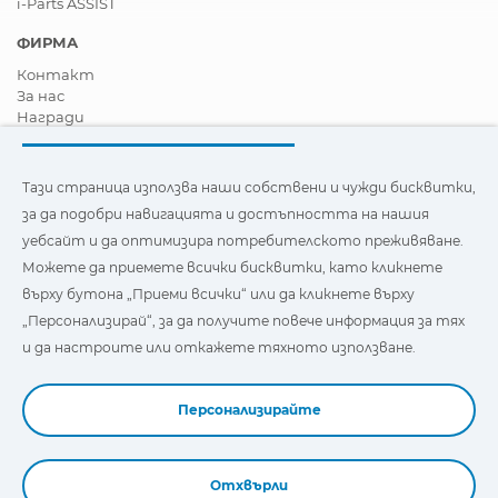
i-Parts ASSIST
ФИРМА
Контакт
За нас
Награди
Сертификати
Корпоративна Социална Отговорност
Станете дистрибутор
Тази страница използва наши собствени и чужди бисквитки,
Новини
за да подобри навигацията и достъпността на нашия
Видеа
уебсайт и да оптимизира потребителското преживяване.
FAQ - Често задавани въпроси
Можете да приемете всички бисквитки, като кликнете
Тази страница използва наши собствени и бисквитки на
върху бутона „Приеми всички“ или да кликнете върху
трети страни, за да подобри навигацията и
„Персонализирай“, за да получите повече информация за тях
достъпността на нашия уебсайт и да оптимизира
потребителското изживяване. Можете да кликнете
и да настроите или откажете тяхното използване.
върху
"Настройки"
, за да получите повече информация за
тях и да зададете или откажете използването им.
Персонализирайте
Отхвърли