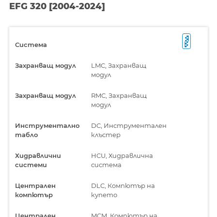
EFG 320 [2004-2024]
Система
Захранващ модул
LMC, Захранващ
модул
Захранващ модул
RMC, Захранващ
модул
Инструментално
DC, Инструментален
табло
клъстер
Хидравлични
HCU, Хидравлична
системи
система
Централен
DLC, Компютър на
компютър
купето
Централен
MCM, Компютър на