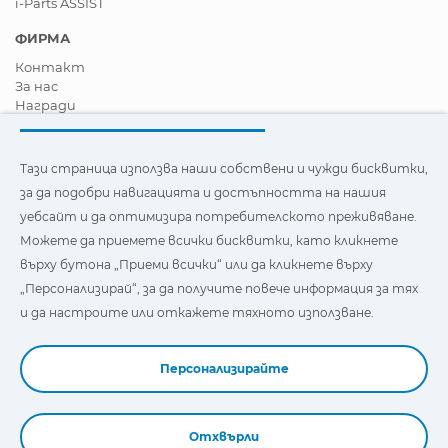
i-Parts ASSIST
ФИРМА
Контакт
За нас
Награди
Сертификати
Корпоративна Социална Отговорност
Станете дистрибутор
Тази страница използва наши собствени и чужди бисквитки,
Новини
за да подобри навигацията и достъпността на нашия
Видеа
уебсайт и да оптимизира потребителското преживяване.
FAQ - Често задавани въпроси
Можете да приемете всички бисквитки, като кликнете
Тази страница използва наши собствени и бисквитки на
върху бутона „Приеми всички“ или да кликнете върху
трети страни, за да подобри навигацията и
„Персонализирай“, за да получите повече информация за тях
достъпността на нашия уебсайт и да оптимизира
потребителското изживяване. Можете да кликнете
и да настроите или откажете тяхното използване.
върху
"Настройки"
, за да получите повече информация за
тях и да зададете или откажете използването им.
Персонализирайте
Отхвърли