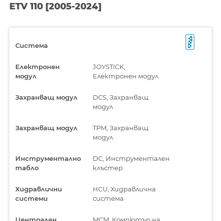
ETV 110 [2005-2024]
Система
Електронен
JOYSTICK,
модул
Електронен модул
Захранващ модул
DCS, Захранващ
модул
Захранващ модул
TPM, Захранващ
модул
Инструментално
DC, Инструментален
табло
клъстер
Хидравлични
HCU, Хидравлична
системи
система
Централен
MCM, Компютър на