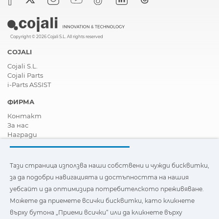
Copyright © 2026 Cojali S.L. All rights reserved
COJALI
Cojali S.L.
Cojali Parts
i-Parts ASSIST
ФИРМА
Контакт
За нас
Награди
Сертификати
Корпоративна Социална Отговорност
Станете дистрибутор
Тази страница използва наши собствени и чужди бисквитки,
Новини
за да подобри навигацията и достъпността на нашия
Видеа
уебсайт и да оптимизира потребителското преживяване.
FAQ - Често задавани въпроси
Можете да приемете всички бисквитки, като кликнете
Тази страница използва наши собствени и бисквитки на
върху бутона „Приеми всички“ или да кликнете върху
трети страни, за да подобри навигацията и