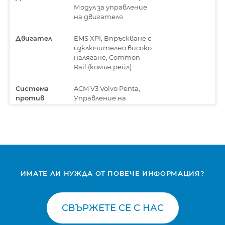
Модул за управление
на двигателя.
Двигател
EMS XPI, Впръскване с
изключително високо
налягане, Common
Rail (комън рейл)
Система
ACM V3 Volvo Penta,
против
Управление на
замърсяване
изгорелите газове
Система
ACM V4 Volvo Penta,
против
Управление на
замърсяване
изгорелите газове
Система
EEC3, Управление на
ИМАТЕ ЛИ НУЖДА ОТ ПОВЕЧЕ ИНФОРМАЦИЯ?
против
изгорелите газове
замърсяване
СВЪРЖЕТЕ СЕ С НАС