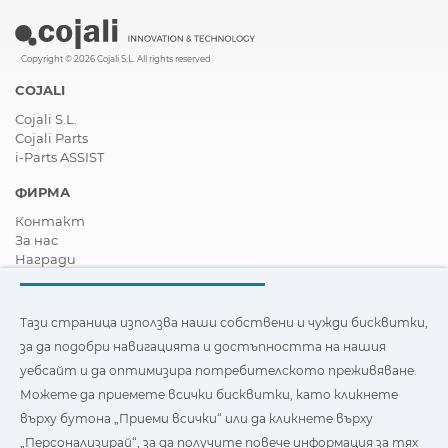
Copyright © 2026 Cojali S.L. All rights reserved
COJALI
Cojali S.L.
Cojali Parts
i-Parts ASSIST
ФИРМА
Контакт
За нас
Награди
Сертификати
Корпоративна Социална Отговорност
Станете дистрибутор
Тази страница използва наши собствени и чужди бисквитки,
Новини
за да подобри навигацията и достъпността на нашия
Видеа
уебсайт и да оптимизира потребителското преживяване.
FAQ - Често задавани въпроси
Можете да приемете всички бисквитки, като кликнете
Тази страница използва наши собствени и бисквитки на
върху бутона „Приеми всички“ или да кликнете върху
трети страни, за да подобри навигацията и
„Персонализирай“, за да получите повече информация за тях
достъпността на нашия уебсайт и да оптимизира