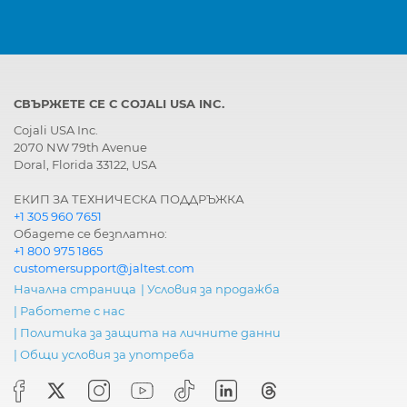
СВЪРЖЕТЕ СЕ С COJALI USA INC.
Cojali USA Inc.
2070 NW 79th Avenue
Doral, Florida 33122, USA
ЕКИП ЗА ТЕХНИЧЕСКА ПОДДРЪЖКА
+1 305 960 7651
Обадете се безплатно:
+1 800 975 1865
customersupport@jaltest.com
Начална страница
|
Условия за продажба
|
Работете с нас
|
Политика за защита на личните данни
|
Общи условия за употреба