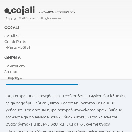
Copyright © 2026 Cojali S.L. All rights reserved
COJALI
Cojali S.L.
Cojali Parts
i-Parts ASSIST
ФИРМА
Контакт
За нас
Награди
Сертификати
Корпоративна Социална Отговорност
Станете дистрибутор
Тази страница използва наши собствени и чужди бисквитки,
Новини
за да подобри навигацията и достъпността на нашия
Видеа
уебсайт и да оптимизира потребителското преживяване.
FAQ - Често задавани въпроси
Можете да приемете всички бисквитки, като кликнете
Тази страница използва наши собствени и бисквитки на
върху бутона „Приеми всички“ или да кликнете върху
трети страни, за да подобри навигацията и
„Персонализирай“, за да получите повече информация за тях