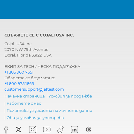
СВЪРЖЕТЕ СЕ С COJALI USA INC.
Cojali USA Inc.
2070 NW 79th Avenue
Doral, Florida 33122, USA
ЕКИП ЗА ТЕХНИЧЕСКА ПОДДРЪЖКА
+1 305 960 7651
Обадете се безплатно:
+1 800 975 1865
customersupport@jaltest.com
Начална страница
|
Условия за продажба
|
Работете с нас
|
Политика за защита на личните данни
|
Общи условия за употреба