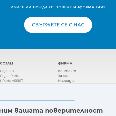
ИМАТЕ ЛИ НУЖДА ОТ ПОВЕЧЕ ИНФОРМАЦИЯ?
СВЪРЖЕТЕ СЕ С НАС
COJALI
ФИРМА
Cojali S.L.
Контакт
Cojali Parts
За нас
i-Parts ASSIST
Награди
Сертификати
Корпоративна Социална
Отговорност
Станете дистрибутор
Новини
еним вашата поверителност
Видеа
FAQ - Често задавани въпроси