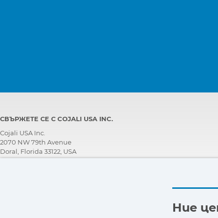
СВЪРЖЕТЕ СЕ С COJALI USA INC.
Cojali USA Inc.
2070 NW 79th Avenue
Doral, Florida 33122, USA
ЕКИП ЗА ТЕХНИЧЕСКА ПОДДРЪЖКА
+1 305 960 7651
Обадете се безплатно:
+1 800 975 1865
Ние ц
customersupport@jaltest.com