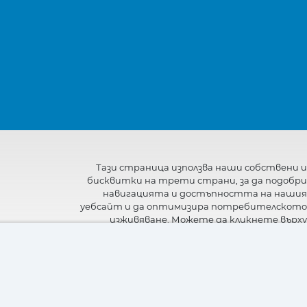
Тази страница използва наши собствени и
бисквитки на трети страни, за да подобри
навигацията и достъпността на нашия
уебсайт и да оптимизира потребителското
изживяване. Можете да кликнете върху
"Настройки"
, за да получите повече
информация за тях и да зададете или
откажете използването им.