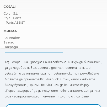
COJALI
Cojali S.L.
Cojali Parts
i-Parts ASSIST
ФИРМА
Контакт
За нас
Награди
Сертификати
Корпоративна Социална Отговорност
Станете дистрибутор
Тази страница използва наши собствени и чужди бисквитки,
Новини
за да подобри навигацията и достъпността на нашия
Видеа
уебсайт и да оптимизира потребителското преживяване.
FAQ - Често задавани въпроси
Можете да приемете всички бисквитки, като кликнете
Тази страница използва наши собствени и бисквитки на
върху бутона „Приеми всички“ или да кликнете върху
трети страни, за да подобри навигацията и
„Персонализирай“, за да получите повече информация за тях
достъпността на нашия уебсайт и да оптимизира
потребителското изживяване. Можете да кликнете
и да настроите или откажете тяхното използване.
върху
"Настройки"
, за да получите повече информация за
тях и да зададете или откажете използването им.