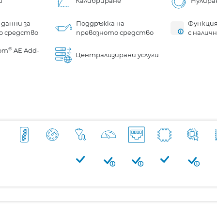
и
Калибриране
Нулира
 данни за
Поддръжка на
Функция
о средство
превозното средство
с налич
®
om
AE Add-
Централизирани услуги