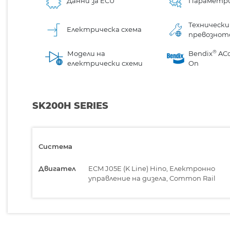
Данни за ECU
Параметр
Технически
Електрическа схема
превознот
®
Модели на
Bendix
AC
електрически схеми
On
SK200H SERIES
Система
Двигател
ECM J05E (K Line) Hino, Електронно
управление на дизела, Common Rail