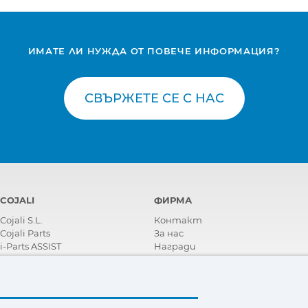
ИМАТЕ ЛИ НУЖДА ОТ ПОВЕЧЕ ИНФОРМАЦИЯ?
СВЪРЖЕТЕ СЕ С НАС
COJALI
ФИРМА
Cojali S.L.
Контакт
Cojali Parts
За нас
i-Parts ASSIST
Награди
Сертификати
Корпоративна Социална
Отговорност
Станете дистрибутор