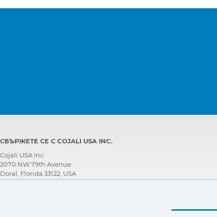
СВЪРЖЕТЕ СЕ С COJALI USA INC.
Cojali USA Inc.
2070 NW 79th Avenue
Doral, Florida 33122, USA
ЕКИП ЗА ТЕХНИЧЕСКА ПОДДРЪЖКА
+1 305 960 7651
Обадете се безплатно: