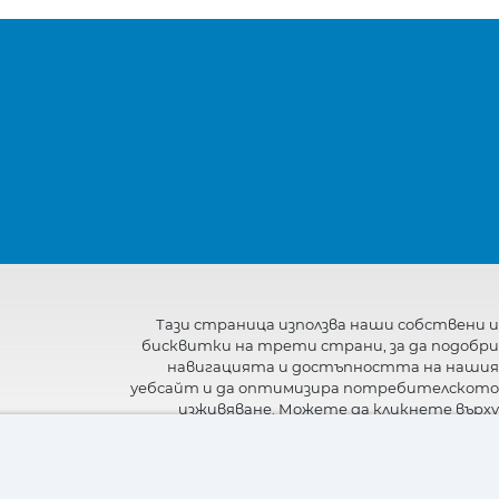
Тази страница използва наши собствени и
бисквитки на трети страни, за да подобри
навигацията и достъпността на нашия
уебсайт и да оптимизира потребителското
изживяване. Можете да кликнете върху
"Настройки"
, за да получите повече
информация за тях и да зададете или
откажете използването им.