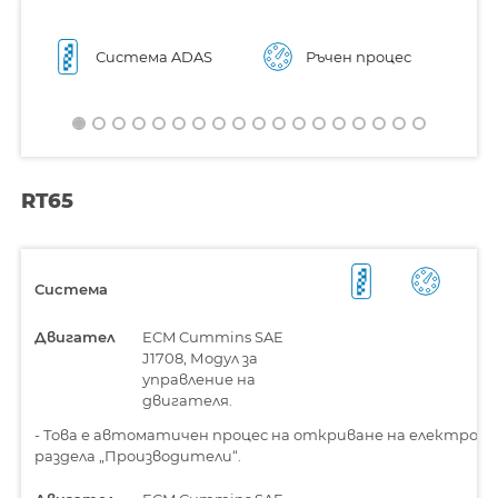
Система ADAS
Ръчен процес
RT65
Система
Двигател
ECM Cummins SAE
J1708, Модул за
управление на
двигателя.
-
Това е автоматичен процес на откриване на електронн
раздела „Производители“.