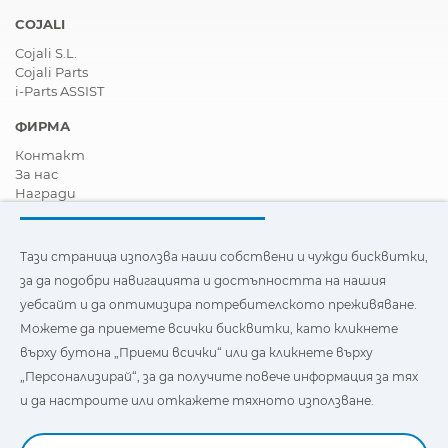
COJALI
Cojali S.L.
Cojali Parts
i-Parts ASSIST
ФИРМА
Контакт
За нас
Награди
Сертификати
Корпоративна Социална Отговорност
Станете дистрибутор
Тази страница използва наши собствени и чужди бисквитки,
Новини
за да подобри навигацията и достъпността на нашия
Видеа
уебсайт и да оптимизира потребителското преживяване.
FAQ - Често задавани въпроси
Можете да приемете всички бисквитки, като кликнете
Тази страница използва наши собствени и бисквитки на
върху бутона „Приеми всички“ или да кликнете върху
трети страни, за да подобри навигацията и
„Персонализирай“, за да получите повече информация за тях
достъпността на нашия уебсайт и да оптимизира
потребителското изживяване. Можете да кликнете
и да настроите или откажете тяхното използване.
върху
"Настройки"
, за да получите повече информация за
тях и да зададете или откажете използването им.