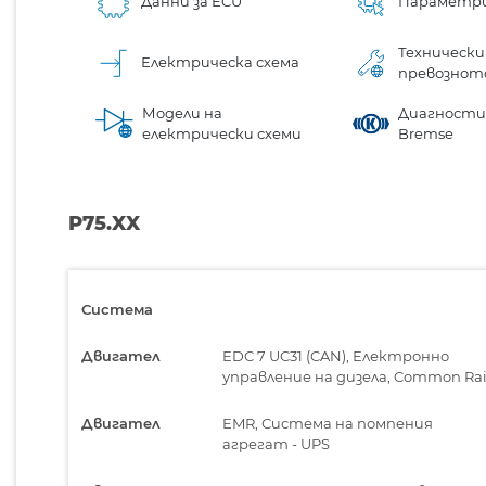
Данни за ECU
Параметр
Технически
Електрическа схема
превознот
Модели на
Диагностик
електрически схеми
Bremse
P75.XX
Система
Двигател
EDC 7 UC31 (CAN), Електронно
управление на дизела, Common Rai
Двигател
EMR, Система на помпения
агрегат - UPS