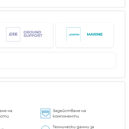
ане на
Задействане на
ости
компоненти
Технически данни за