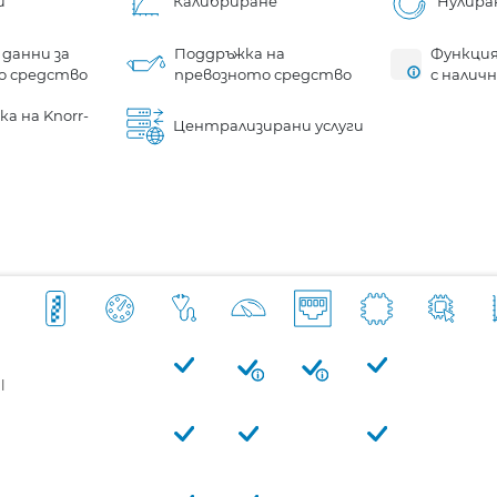
и
Калибриране
Нулира
 данни за
Поддръжка на
Функция
о средство
превозното средство
с налич
а на Knorr-
Централизирани услуги
l