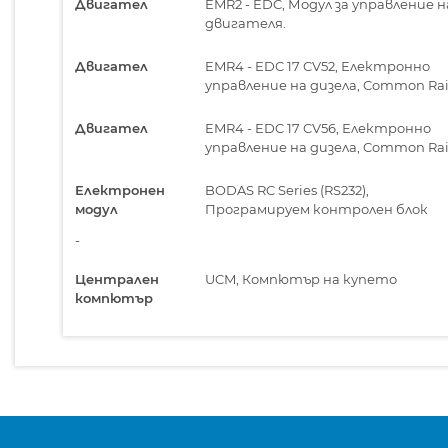
Двигател
EMR2 - EDC, Модул за управление н
двигателя.
Двигател
EMR4 - EDC 17 CV52, Електронно
управление на дизела, Common Rai
Двигател
EMR4 - EDC 17 CV56, Електронно
управление на дизела, Common Rai
Електронен
BODAS RC Series (RS232),
модул
Програмируем контролен блок
-
Централен
UCM, Компютър на купето
компютър