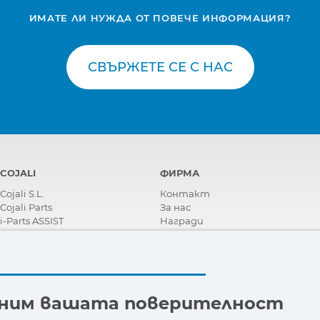
ИМАТЕ ЛИ НУЖДА ОТ ПОВЕЧЕ ИНФОРМАЦИЯ?
СВЪРЖЕТЕ СЕ С НАС
COJALI
ФИРМА
Cojali S.L.
Контакт
Cojali Parts
За нас
i-Parts ASSIST
Награди
Сертификати
Корпоративна Социална
Отговорност
Станете дистрибутор
Новини
еним вашата поверителност
Видеа
FAQ - Често задавани въпроси