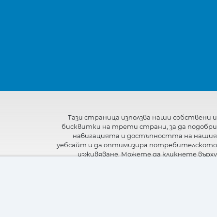
Тази страница използва наши собствени и
бисквитки на трети страни, за да подобри
навигацията и достъпността на нашия
уебсайт и да оптимизира потребителското
изживяване. Можете да кликнете върху
"Настройки"
, за да получите повече
информация за тях и да зададете или
откажете използването им.