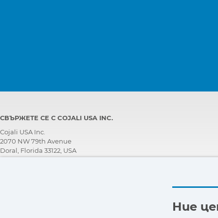
СВЪРЖЕТЕ СЕ С COJALI USA INC.
Cojali USA Inc.
2070 NW 79th Avenue
Doral, Florida 33122, USA
ЕКИП ЗА ТЕХНИЧЕСКА ПОДДРЪЖКА
+1 305 960 7651
Обадете се безплатно:
+1 800 975 1865
Ние ц
customersupport@jaltest.com
Начална страница
|
Условия за продажба