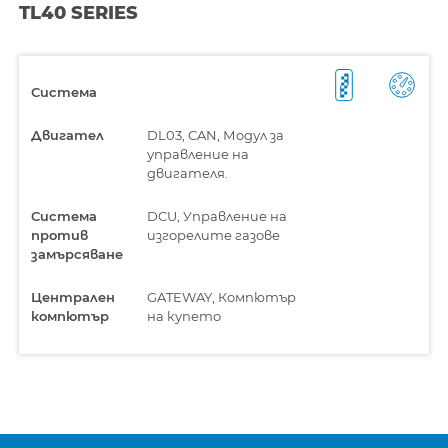
TL40 SERIES
Система
Двигател
DL03, CAN, Модул за
управление на
двигателя.
Система
DCU, Управление на
против
изгорелите газове
замърсяване
Централен
GATEWAY, Компютър
компютър
на купето