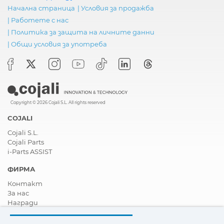
Начална страница
|
Условия за продажба
|
Работете с нас
|
Политика за защита на личните данни
|
Общи условия за употреба
Copyright © 2026 Cojali S.L. All rights reserved
COJALI
Cojali S.L.
Cojali Parts
i-Parts ASSIST
ФИРМА
Контакт
За нас
Награди
Сертификати
Корпоративна Социална Отговорност