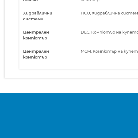
Хидравлични
HCU, Хидравлична систем
системи
Централен
DLC, Компютър на купет
компютър
Централен
MCM, Компютър на купет
компютър