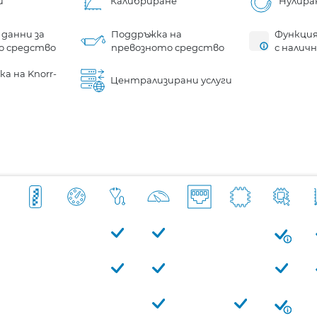
и
Калибриране
Нулира
 данни за
Поддръжка на
Функция
о средство
превозното средство
с налич
а на Knorr-
Централизирани услуги