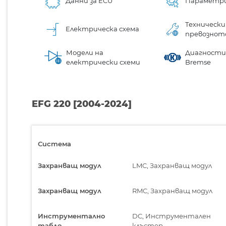
Данни за ECU
Параметр
Технически
Електрическа схема
превознот
Модели на
Диагностик
електрически схеми
Bremse
EFG 220 [2004-2024]
Система
Захранващ модул
LMC, Захранващ модул
Захранващ модул
RMC, Захранващ модул
Инструментално
DC, Инструментален
табло
клъстер