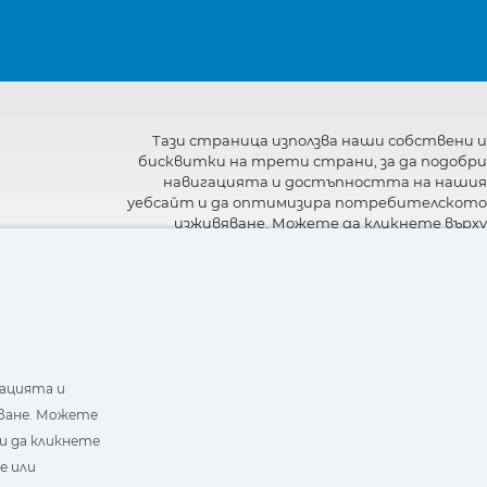
Тази страница използва наши собствени и
бисквитки на трети страни, за да подобри
навигацията и достъпността на нашия
уебсайт и да оптимизира потребителското
изживяване. Можете да кликнете върху
"Настройки"
, за да получите повече
информация за тях и да зададете или
откажете използването им.
гацията и
ване. Можете
и да кликнете
е или