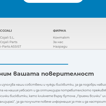
COJALI
ФИРМА
Cojali S.L.
Контакт
Cojali Parts
За нас
i-Parts ASSIST
Награди
Сертификати
Корпоративна Социална
Отговорност
Станете дистрибутор
Новини
еним вашата поверителност
Видеа
FAQ - Често задавани въпроси
 използва наши собствени и чужди бисквитки, за да подобри нави
 на нашия уебсайт и да оптимизира потребителското преживя
сички бисквитки, като кликнете върху бутона „Приеми всички“ ил
ализирай“, за да получите повече информация за тях и да настроит