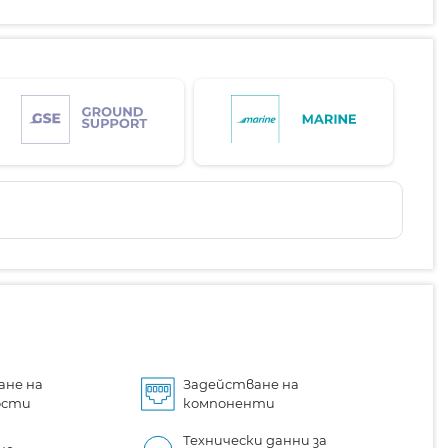
ане на
Задействане на
ости
компоненти
Технически данни за