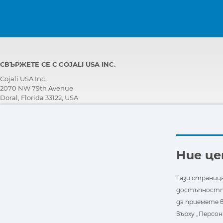
СВЪРЖЕТЕ СЕ С COJALI USA INC.
Cojali USA Inc.
2070 NW 79th Avenue
Doral, Florida 33122, USA
ЕКИП ЗА ТЕХНИЧЕСКА ПОДДРЪЖКА
+1 305 960 7651
Обадете се безплатно:
+1 800 975 1865
Ние ц
customersupport@jaltest.com
Начална страница
|
Условия за продажба
|
Работете с нас
Тази страница
|
Политика за защита на личните данни
достъпността
|
Общи условия за употреба
да приемете в
върху „Персон