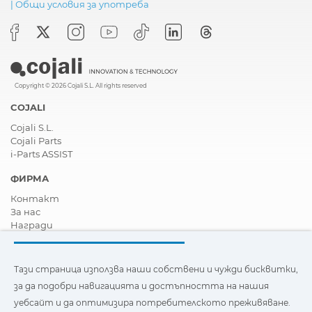
|
Общи условия за употреба
Copyright © 2026 Cojali S.L. All rights reserved
COJALI
Cojali S.L.
Cojali Parts
i-Parts ASSIST
ФИРМА
Контакт
За нас
Награди
Сертификати
Корпоративна Социална Отговорност
Станете дистрибутор
Тази страница използва наши собствени и чужди бисквитки,
Новини
за да подобри навигацията и достъпността на нашия
Видеа
уебсайт и да оптимизира потребителското преживяване.
FAQ - Често задавани въпроси